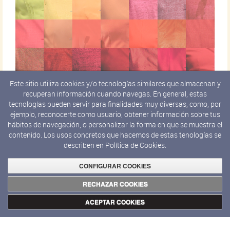
Este sitio utiliza cookies y/o tecnologías similares que almacenan y
recuperan información cuando navegas. En general, estas
tecnologías pueden servir para finalidades muy diversas, como, por
ejemplo, reconocerte como usuario, obtener información sobre tus
hábitos de navegación, o personalizar la forma en que se muestra el
contenido. Los usos concretos que hacemos de estas tenologías se
describen en
Política de Cookies.
CONFIGURAR COOKIES
RECHAZAR COOKIES
ACEPTAR COOKIES
Crédito fotográfico: Tete Álvarez,
Angie, 2019.Impresión cromogénica
sobre papel Fuji Crystal montada