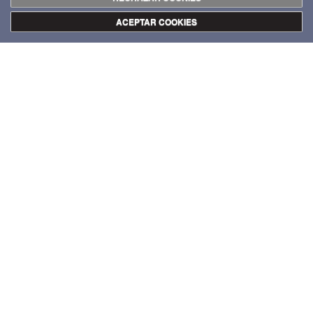
ACEPTAR COOKIES
Taller de pintura
Ubicado en el espacio modular 4 de la planta baja está destinado
a artistas plásticos para el desarrollo de obra pictórica como:
pintura acrílica, al óleo, acuarela, pastel, carboncillo, témpera,
etcétera, así como soportes en lienzo de diversos formatos,
madera o papel.