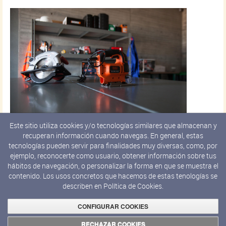
Este sitio utiliza cookies y/o tecnologías similares que almacenan y
Taller de escultura en madera
recuperan información cuando navegas. En general, estas
tecnologías pueden servir para finalidades muy diversas, como, por
El taller de madera y trabajos de carpintería se ubica en el espacio
ejemplo, reconocerte como usuario, obtener información sobre tus
modular 3 de la planta baja cuyo objetivo principal es la
hábitos de navegación, o personalizar la forma en que se muestra el
producción de obra escultórica.
contenido. Los usos concretos que hacemos de estas tenologías se
describen en
Política de Cookies.
CONFIGURAR COOKIES
RECHAZAR COOKIES