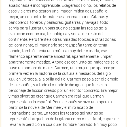
apasionada e incomprensible. Exagerados o no, los relatos de
esos viajeros moldearon una imagen mítica de España, o
mejor, un conjunto de imágenes, un imaginario. Gitanas y
bandoleros, toreros y bailaoras, guitarras y navajas, todo
servía para ilustrar un país que no seguía las reglas de la
evolución económica, tecnológica y social del resto del
continente. Pero frente a otras miradas tópicas a otras zonas
del continente, el imaginario sobre España también tenía
sonido, también tenía una música muy determinada, ese
flamenco aparentemente ancestral, aparentemente lumpen,
aparentemente mestizo. A todo ese conjunto de imágenes se le
puso un nombre de mujer, Carmen, una mujer que aparece por
primera vez en la historia de la cultura a mediados del siglo
XIX, en Córdoba, a la orilla del río. Carmen pasó a ser el ejemplo
de lo español, y a todo el mundo le dio igual que fuese un
personaje de ficción creado por un escritor concreto. Era mejor
y más divertido creer que Carmen era real, que Carmen
representaba lo español. Poco después se hizo una ópera a
partir de la novela de Merimée y el miro acabó de
internacionalizarse. En todos los teatros del mundo se
representó el arquetipo de la gitana como mujer fatal, capaz de
llevar a la perdición a cualquier hombre honrado. En muy poco