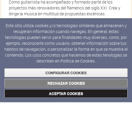
Como guitarrista ha acompañado y formado parte de los
proyectos más renovadores del flamenco del siglo XXI. Crea y
dirige la música en multitud de propuestas escénicas.
Guitarrista habitual de Niño de Elche, actúa también junto a
Rocío Márquez o Andrés Marín, ha colaborado con Llorenç
Este sitio utiliza cookies y/o tecnologías similares que almacenan y
Barber o Juan Carlos Lérida entre muchos otros artistas
recuperan información cuando navegas. En general, estas
flamencos; Belén Maya, Choni Cía Flamenca, Marco Vargas &
tecnologías pueden servir para finalidades muy diversas, como, por
Chloé Brûlé, Yinka Esi Graves, María Moreno¿
ejemplo, reconocerte como usuario, obtener información sobre tus
hábitos de navegación, o personalizar la forma en que se muestra el
Creó, junto a Santiago Barber, la factoría experimental
contenido. Los usos concretos que hacemos de estas tenologías se
bulos.net, donde dirigió propuestas como
Bulos y tanguerías
,
describen en
Política de Cookies.
Vaconbacon, cantar las fuerzas
o
Diálogos Electro Flamencos
.
Entre sus trabajos discográficos cabe destacar
Zona
CONFIGURAR COOKIES
Acordonada
(La Castanya 2021).
RECHAZAR COOKIES
ACEPTAR COOKIES
Luis E. Parés
es documentalista e investigador. Se doctoró en
la Universidad Pompeu Fabra con la tesis B
ailar la muerte.
Reflexiones sobre la representación visual del flamenco en el
exilio
. Actualmente es el Director Artístico de Cineteca
Matadero. Ha publicado varios libros sobre las relaciones entre
cine y exilio, ha sido programador en diferentes festivales e
instituciones. Ha realizado los cortometrajes
Los