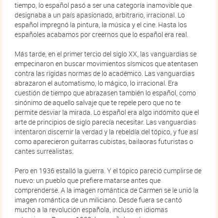
tiempo, lo español pasó a ser una categoría inamovible que
designaba a un país apasionado, arbitrario, irracional. Lo
español impregnó la pintura, la música y el cine. Hasta los
españoles acabamos por creernos que lo español era real.
Más tarde, en el primer tercio del siglo XX, las vanguardias se
empecinaron en buscar movimientos sísmicos que atentasen
contra las rígidas normas de lo académico. Las vanguardias
abrazaron el automatismo, lo mágico, lo irracional. Era
cuestión de tiempo que abrazasen también lo español, como
sinónimo de aquello salvaje que te repele pero que no te
permite desviar la mirada. Lo español era algo indómito que el
arte de principios de siglo parecía necesitar. Las vanguardias
intentaron discernir la verdad y la rebeldía del tópico, y fue así
como aparecieron guitarras cubistas, bailaoras futuristas o
cantes surrealistas.
Pero en 1936 estalló la guerra. Y el tópico pareció cumplirse de
nuevo: un pueblo que prefiere matarse antes que
comprenderse. A la imagen romántica de Carmen se le unió la
imagen romántica de un miliciano. Desde fuera se cantó
mucho a la revolución española, incluso en idiomas