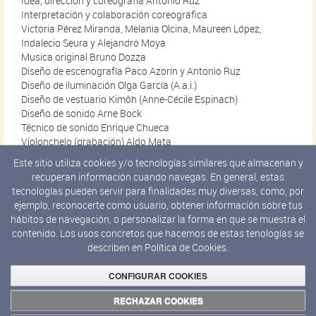
Idea, dirección y coreografía Antonio Ruz
Interpretación y colaboración coreográfica
Victoria Pérez Miranda, Melania Olcina, Maureen López,
Indalecio Seura y Alejandro Moya
Musica original Bruno Dozza
Diseño de escenografía Paco Azorín y Antonio Ruz
Diseño de iluminación Olga García (A.a.i.)
Diseño de vestuario Kimôh (Anne-Cécile Espinach)
Diseño de sonido Arne Bock
Técnico de sonido Enrique Chueca
Violonchelo (grabación) Aldo Mata
Percusión (grabación) Rodrigo Martínez
Este sitio utiliza cookies y/o tecnologías similares que almacenan y
Producción Paola Villegas y Gabriel Blanco [ Spectare ]
recuperan información cuando navegas. En general, estas
Fotografía work in progress Laura Ortega
tecnologías pueden servir para finalidades muy diversas, como, por
Vídeo work in progress Ainara Nieves
ejemplo, reconocerte como usuario, obtener información sobre tus
Vídeo promocional María Salgado
hábitos de navegación, o personalizar la forma en que se muestra el
Comunicación Josi Cortés Comunicación
contenido. Los usos concretos que hacemos de estas tenologías se
Distribución Valeria Cosi
describen en
Política de Cookies.
Con la colaboración de los Teatros del Canal
CONFIGURAR COOKIES
Con el apoyo de Ayuntamiento de Madrid
RECHAZAR COOKIES