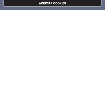
Galería de imágenes
ACEPTAR COOKIES
Crédito fotográfico: María Alperi
VOLVER