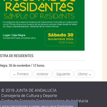
STRA DE RESIDENTES
Negra. 30 de noviembre / 12 horas.
← Primero
Anterior
Siguiente
Último →
© 2019 JUNTA DE ANDALUCÍA
Consejería de Cultura y Deporte
Centro de Creación Contemporánea de Andalucía
C/ Carmen Olmedo Checa s/n.
, estas tecnologías pueden servir para finalidades