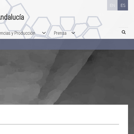
EN
ES
ndalucía
Search
encias y Producción
Prensa