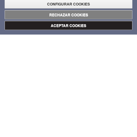
CONFIGURAR COOKIES
RECHAZAR COOKIES
ACEPTAR COOKIES
© 2019 JUNTA DE ANDALUCÍA
Consejería de Cultura y Deporte
Centro de Creación Contemporánea de Andalucía
C/ Carmen Olmedo Checa s/n.
14009 Córdoba