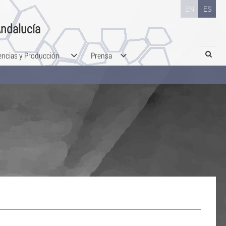
EN
ES
ndalucía
Search
encias y Producción
Prensa