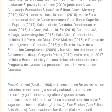
destacan: El pozo y la pirámide (2019), junto con Álvaro
Albaladejo, Fundación BilbaoArte, Bilbao; Atavic Memory
(2019), SCAN, Londres; Hacia la noche (2018), Marte Feria
Internacional de Arte Contemporáneo, Castellón; o Superficie
de Ruptura (2017), Sala Iniciarte, Córdoba; Donde ocurren
cosas (2016), La Gran, Valladolid; Fin (2016), Columna JM,
Málaga; Nueve ángulos (2016), Sala Ático, Granada. Ha
recibido el II Premio de Dibujo DKV-Makma (2016), el Premio de
pintura joven de Granada (2016) y el Premio Joven de la
Fundación Complutense (2009), y fue Mención de Honor en el
Certamen de dibujo Gregorio Prieto (2010). Asimismo, en 2017
recibió la Beca Iniciarte y fue una de las seleccionadas en el
Programa de ayudas a la producción de la Universidad de
Granada.
Paco Chanivet
(Sevilla, 1984) es Licenciado en Bellas Artes, con
estudios en Antropología social y cultural, así como en
dirección y guión cinematográfico. Algunas de sus
aportaciones en el ámbito artístico nacional han sido para: El
lugar de los hechos (Sala d¿Art Jove); F de Ficción (Can Felipa
Arts Visuals); Constelaciones familiares (Sala Muncunill