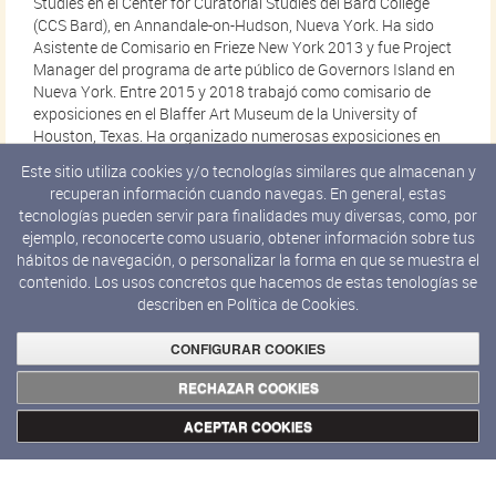
Studies en el Center for Curatorial Studies del Bard College
(CCS Bard), en Annandale-on-Hudson, Nueva York. Ha sido
Asistente de Comisario en Frieze New York 2013 y fue Project
Manager del programa de arte público de Governors Island en
Nueva York. Entre 2015 y 2018 trabajó como comisario de
exposiciones en el Blaffer Art Museum de la University of
Houston, Texas. Ha organizado numerosas exposiciones en
España y Estados Unidos entre las que destacan: Cristina
Este sitio utiliza cookies y/o tecnologías similares que almacenan y
Ramírez/Álvaro Albaladejo. El pozo y la pirámide (2019),
recuperan información cuando navegas. En general, estas
Fundación Bilbaoarte, Bilbao; Sergio Prego: Rose-colored
tecnologías pueden servir para finalidades muy diversas, como, por
Drift/To the Students (2017), Blaffer Art Museum, Houston;
ejemplo, reconocerte como usuario, obtener información sobre tus
The Propeller Group (2017), Blaffer Art Museum, Houston;
hábitos de navegación, o personalizar la forma en que se muestra el
Blake Rayne: Cabin of the Accused (2016), Blaffer Art Museum,
contenido. Los usos concretos que hacemos de estas tenologías se
Houston; Hilary Lloyd (2016), Blaffer Art Museum, Houston;
describen en
Política de Cookies.
The Rhythm That Laughs You (2014), Flux Factory, Queens,
Nueva York; Tom Burr: Screen (2014), CCS Bard, Annandale-on-
CONFIGURAR COOKIES
Hudson, Nueva York; y La imagen y el animal (2010), Palacio de
los Condes de Gabia, Granada. Junto a Omar-Pascual Castillo
RECHAZAR COOKIES
ha co-comisariado dos exposiciones para el Centro Arte
Atlántico Moderno en Las Palmas de Gran Canaria, Saint Clair
ACEPTAR COOKIES
Cemin. Espejo barroco (2012) y Hans Lemmen. Aún terrenal
(2011). Sus textos han aparecido en multitud de publicaciones
de arte contemporáneo.