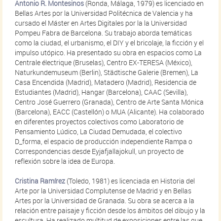
Antonio R. Montesinos
(Ronda, Málaga, 1979) es licenciado en
Bellas Artes por la Universidad Politécnica de Valencia y ha
cursado el Máster en Artes Digitales por la la Universidad
Pompeu Fabra de Barcelona. Su trabajo aborda temáticas
como la ciudad, el urbanismo, el DIY y el bricolaje, la ficción y el
impulso utópico. Ha presentado su obra en espacios como La
Centrale électrique (Bruselas), Centro EX-TERESA (México),
Naturkundemuseum (Berlin), Städtische Galerie (Bremen), La
Casa Encendida (Madrid), Matadero (Madrid), Residencia de
Estudiantes (Madrid), Hangar (Barcelona), CAAC (Sevilla),
Centro José Guerrero (Granada), Centro de Arte Santa Mónica
(Barcelona), EACC (Castellón) o MUA (Alicante). Ha colaborado
en diferentes proyectos colectivos como Laboratorio de
Pensamiento Lúdico, La Ciudad Demudada, el colectivo
D_forma, el espacio de producción independiente Rampa o
Correspondencias desde Eyjafjallajokull, un proyecto de
reflexión sobre la idea de Europa.
Cristina Ramírez
(Toledo, 1981) es licenciada en Historia del
Arte por la Universidad Complutense de Madrid y en Bellas
Artes por la Universidad de Granada. Su obra se acerca a la
relación entre paisaje y ficción desde los ámbitos del dibujo y la
escultura. Ha realizado multitud de exposiciones entre las que