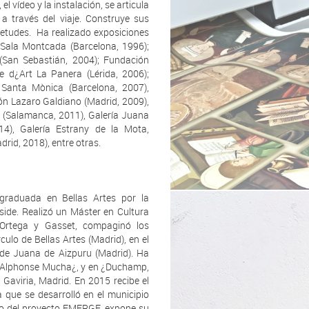
 vídeo y la instalación, se articula
 a través del viaje. Construye sus
uietudes. Ha realizado exposiciones
 Sala Montcada (Barcelona, 1996);
(San Sebastián, 2004); Fundación
e d¿Art La Panera (Lérida, 2006);
 Santa Mònica (Barcelona, 2007),
ón Lazaro Galdiano (Madrid, 2009),
a (Salamanca, 2011), Galería Juana
14), Galería Estrany de la Mota,
rid, 2018), entre otras.
 graduada en Bellas Artes por la
ide. Realizó un Máster en Cultura
o Ortega y Gasset, compaginó los
culo de Bellas Artes (Madrid), en el
 de Juana de Aizpuru (Madrid). Ha
 ¿Alphonse Mucha¿, y en ¿Duchamp,
e Gaviria, Madrid. En 2015 recibe el
a que se desarrolló en el municipio
tro del proyecto EMERGE, expone su