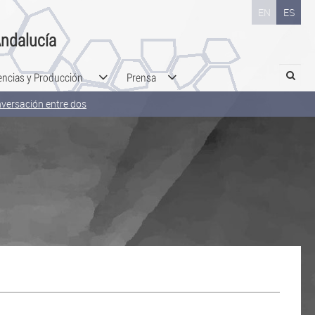
EN
ES
ndalucía
Search
encias y Producción
Prensa
versación entre dos