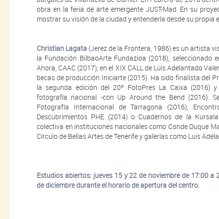
obra en la feria de arte emergente JUST-Mad. En su proyect
mostrar su visión de la ciudad y entenderla desde su propia e
Christian Lagata
(Jerez de la Frontera, 1986) es un artista 
la Fundación BilbaoArte Fundazioa (2018), seleccionado 
Ahora, CAAC (2017), en el XIX CALL de Luis Adelantado Vale
becas de producción Iniciarte (2015). Ha sido finalista del 
la segunda edición del 20º FotoPres La Caixa (2016) y
fotografía nacional -con Up Around the Bend (2016). S
Fotografía Internacional de Tarragona (2016), Encont
Descubrimientos PHE (2014) o Cuadernos de la Kursal
colectiva en instituciones nacionales como Conde Duque Ma
Círculo de Bellas Artes de Tenerife y galerías como Luis Adel
Estudios abiertos: jueves 15 y 22 de noviembre de 17:00 a
de diciembre durante el horario de apertura del centro.