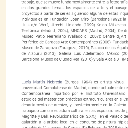
trabajo, que se mueve fundamentalmente entre la fotografía, el
en dos grandes temas: los espacios del arte y el paisaje
proyectos a partir de series siguiendo alguna de estas inq
individuales en Fundación Joan Miró (Barcelona,1992); la
Huis a/d Werf, Utrecht, Holanda (1999) Koldo Mitxelena 
Telefónica (Madrid, 2004); MNCARS (Madrid, 2004); Centr
Museo Patio Herreriano (Valladolid, 2007); Centre d¿Art
Periférico de Caracas Arte Contemporáneo (2008), Fundaci
Museo de Zaragoza (Zaragoza, 2010), Palacio de los Águil
de Aizpuru (2013), Galería Luis Adelantado, México (20
Barcelona; Museo de Ciudad Real (2016) y Sala Alcalá 31 (Mad
Lucía Martín Nebreda
(Burgos, 1994) es artista visual,
universidad Complutense de Madrid, donde actualmente res
Contemporánea impartido por el Instituto Universitari
estudios del máster con prácticas extracurriculares en el Cír
departamento de archivo, y posteriormente en la Galería
trabajado como mediadora cultural en las exposiciones de
Magritte y Dalí. Revolucionarios del S.XX¿ , en el Palacio d
galardón a la artista local en el concurso de pintura rápid
burgalés de Villanueva de Gumiel. En Febrero de 2018 den