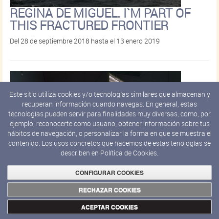
REGINA DE MIGUEL. I`M PART OF
THIS FRACTURED FRONTIER
Del 28 de septiembre 2018 hasta el 13 enero 2019
Este sitio utiliza cookies y/o tecnologías similares que almacenan y
recuperan información cuando navegas. En general, estas
tecnologías pueden servir para finalidades muy diversas, como, por
ejemplo, reconocerte como usuario, obtener información sobre tus
hábitos de navegación, o personalizar la forma en que se muestra el
contenido. Los usos concretos que hacemos de estas tenologías se
describen en
Política de Cookies.
CONFIGURAR COOKIES
Tiempo y memoria. Fiona Tan y
RECHAZAR COOKIES
Haris Epaminonda
ACEPTAR COOKIES
Del 7 de junio 2018 hasta el 5 de enero 2019