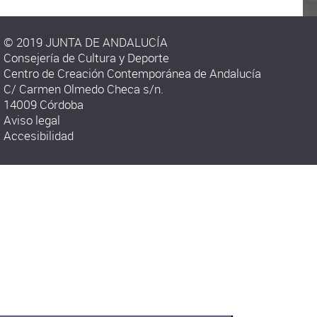
© 2019 JUNTA DE ANDALUCÍA
Consejería de Cultura y Deporte
Centro de Creación Contemporánea de Andalucía
C/ Carmen Olmedo Checa s/n.
14009 Córdoba
Aviso legal
Accesibilidad