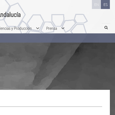
EN
ES
ndalucía
Search
dencias y Producción
Prensa