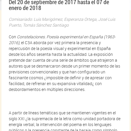
Del 20 de septiembre de 2017 hasta el 07 de
enero de 2018
Comisariado: Luis Marigómez, Esperanza Ortega, José Luis
Puerto, Tomás Sánchez Santiago
Con
Constelaciones. Poesía experimental en España (1963-
2016)
, el C3A aborda por vez primera la presencia y
repercusión de la poesía visual y experimental en España
desde los años sesenta hasta la actualidad. La exposición
pretende dar cuenta de una serie de ámbitos que atrajeron a
autores que se desmarcaron desde un primer momento de las
previsiones convencionales y que han configurado un
fascinante cosmos ¿imposible de definir y de apresar con
facilidad, de refrenar en su expansiva vitalidad¿ con
desbordamientos en múltiples direcciones.
A partir de líneas temáticas que se mantienen vigentes en el
siglo XXI ¿la supremacía de la letra como unidad portadora de
energía verbal, la intervención del poema en los lenguajes
públicos o la presencia constante de la baraja como símbolo