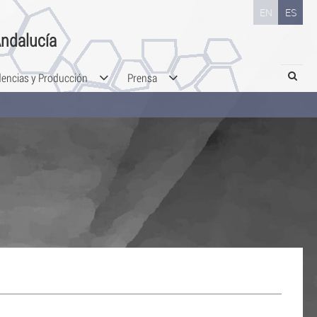
EN
ES
ndalucía
Search
dencias y Producción
Prensa