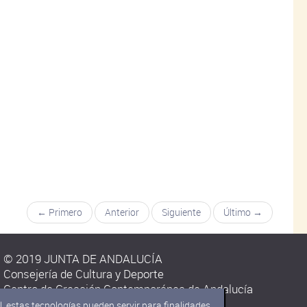
← Primero
Anterior
Siguiente
Último →
© 2019 JUNTA DE ANDALUCÍA
Consejería de Cultura y Deporte
Centro de Creación Contemporánea de Andalucía
C/ Carmen Olmedo Checa s/n.
, estas tecnologías pueden servir para finalidades