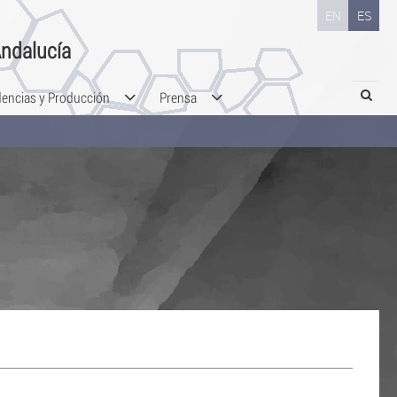
EN
ES
ndalucía
Search
dencias y Producción
Prensa