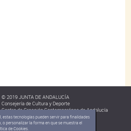
© 2019 JUNTA DE ANDALUCÍA
Consejería de Cultura y Deporte
Centro de Creación Contemporánea de Andalucía
C/ Carmen Olmedo Checa s/n.
, estas tecnologías pueden servir para finalidades
14009 Córdoba
 o personalizar la forma en que se muestra el
ítica de Cookies.
Aviso legal