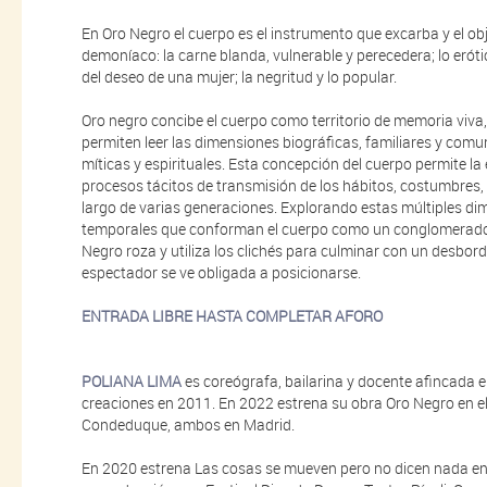
En Oro Negro el cuerpo es el instrumento que excarba y el ob
demoníaco: la carne blanda, vulnerable y perecedera; lo erót
del deseo de una mujer; la negritud y lo popular.
Oro negro concibe el cuerpo como territorio de memoria viva,
permiten leer las dimensiones biográficas, familiares y comuni
míticas y espirituales. Esta concepción del cuerpo permite la 
procesos tácitos de transmisión de los hábitos, costumbres, v
largo de varias generaciones. Explorando estas múltiples dim
temporales que conforman el cuerpo como un conglomerado d
Negro roza y utiliza los clichés para culminar con un desbor
espectador se ve obligada a posicionarse.
ENTRADA LIBRE HASTA COMPLETAR AFORO
POLIANA LIMA
es coreógrafa, bailarina y docente afincada 
creaciones en 2011. En 2022 estrena su obra Oro Negro en el
Condeduque, ambos en Madrid.
En 2020 estrena Las cosas se mueven pero no dicen nada en 