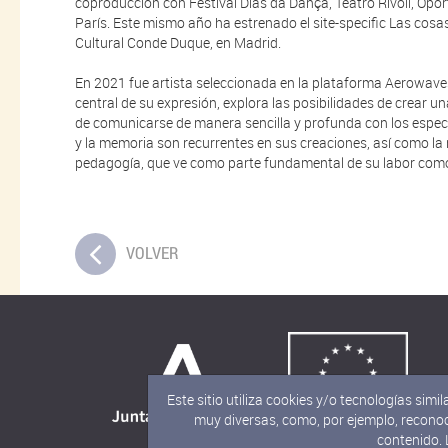
coproducción con Festival Dias da Dança, Teatro Rívoli, Oport
París. Este mismo año ha estrenado el site-specific Las cosas
Cultural Conde Duque, en Madrid.
En 2021 fue artista seleccionada en la plataforma Aerowav
central de su expresión, explora las posibilidades de crear 
de comunicarse de manera sencilla y profunda con los espe
y la memoria son recurrentes en sus creaciones, así como la r
pedagogía, que ve como parte fundamental de su labor como
VOLVER
Este sitio utiliza cookies y/o tecnologías si
muy diversas, como, por ejemplo, reconoc
contenido.