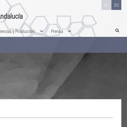
EN
ES
ndalucía
Search
dencias y Producción
Prensa