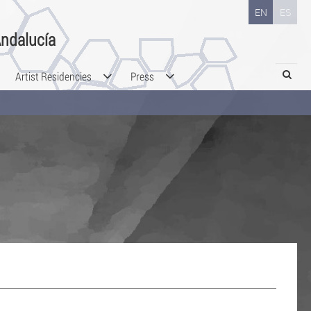
EN
ES
ndalucía
Search
Artist Residencies
Press