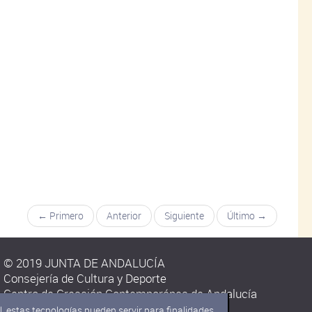
← Primero
Anterior
Siguiente
Último →
© 2019 JUNTA DE ANDALUCÍA
Consejería de Cultura y Deporte
Centro de Creación Contemporánea de Andalucía
C/ Carmen Olmedo Checa s/n.
, estas tecnologías pueden servir para finalidades