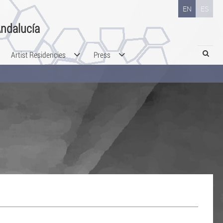
EN
ES
ndalucía
Search
Artist Residencies
Press