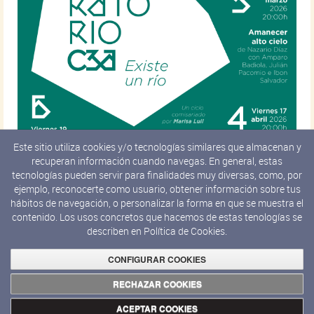
Este sitio utiliza cookies y/o tecnologías similares que almacenan y
EXPLORATORIO 2026
recuperan información cuando navegas. En general, estas
tecnologías pueden servir para finalidades muy diversas, como, por
De enero a junio de 2026 y de septiembre a octubre de 2026
ejemplo, reconocerte como usuario, obtener información sobre tus
hábitos de navegación, o personalizar la forma en que se muestra el
contenido. Los usos concretos que hacemos de estas tenologías se
Página 1 de 1
describen en
Política de Cookies.
CONFIGURAR COOKIES
←
Anterior
RECHAZAR COOKIES
Primero
Siguiente
ACEPTAR COOKIES