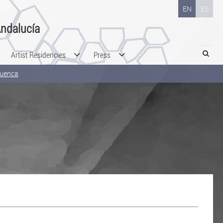
EN
ES
ndalucía
Search
Artist Residencies
Press
Cuenca