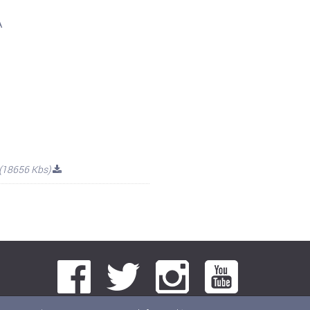
A
(18656 Kbs)