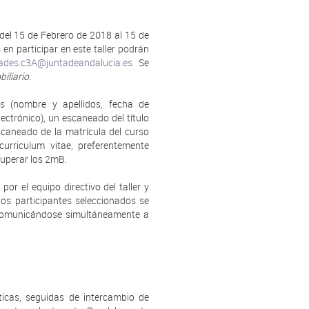
 del 15 de Febrero de 2018 al 15 de
n participar en este taller podrán
dades.c3A@juntadeandalucia.es
Se
biliario
.
s (nombre y apellidos, fecha de
ectrónico), un escaneado del título
escaneado de la matrícula del curso
urriculum vitae, preferentemente
uperar los 2mB.
or el equipo directivo del taller y
los participantes seleccionados se
 comunicándose simultáneamente a
icas, seguidas de intercambio de