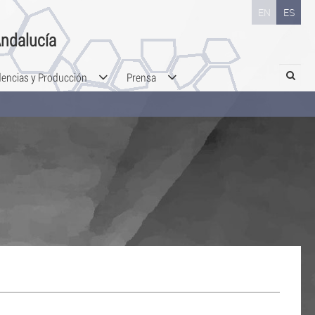
EN
ES
ndalucía
Search
dencias y Producción
Prensa