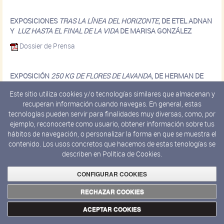
EXPOSICIONES
TRAS LA LÍNEA DEL HORIZONTE
, DE ETEL ADNAN
Y
LUZ HASTA EL FINAL DE LA VIDA
DE MARISA GONZÁLEZ
Dossier de Prensa
EXPOSICIÓN
250 KG DE FLORES DE LAVANDA
, DE HERMAN DE
VRIES
Este sitio utiliza cookies y/o tecnologías similares que almacenan y
Dossier de Prensa
recuperan información cuando navegas. En general, estas
tecnologías pueden servir para finalidades muy diversas, como, por
ejemplo, reconocerte como usuario, obtener información sobre tus
PROGRAMACIÓN CINE DE VERANO 2021
hábitos de navegación, o personalizar la forma en que se muestra el
contenido. Los usos concretos que hacemos de estas tenologías se
Dossier de Prensa
describen en
Política de Cookies.
CONFIGURAR COOKIES
EL C3A PRESENTA
"ESCENOGRAFÍAS" DE TETE ÁLVAREZ
Y
"PORTFOLIO COMPLETO"
DE GUERRILLA GIRLS
RECHAZAR COOKIES
Dossier de Prensa
ACEPTAR COOKIES