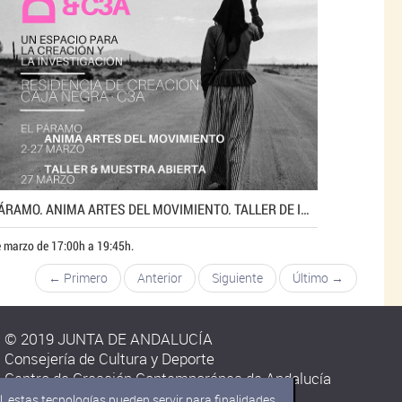
EL PÁRAMO. ANIMA ARTES DEL MOVIMIENTO. TALLER DE IMPROVISACIÓN Y MOVIMIENTO ACROBÁTICO
 marzo de 17:00h a 19:45h.
← Primero
Anterior
Siguiente
Último →
© 2019 JUNTA DE ANDALUCÍA
Consejería de Cultura y Deporte
Centro de Creación Contemporánea de Andalucía
C/ Carmen Olmedo Checa s/n.
, estas tecnologías pueden servir para finalidades