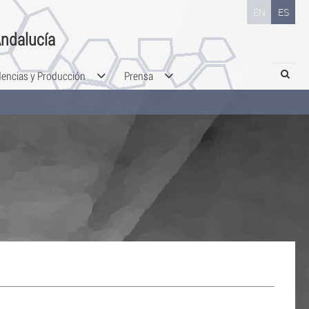
EN
ES
ndalucía
Search
dencias y Producción
Prensa