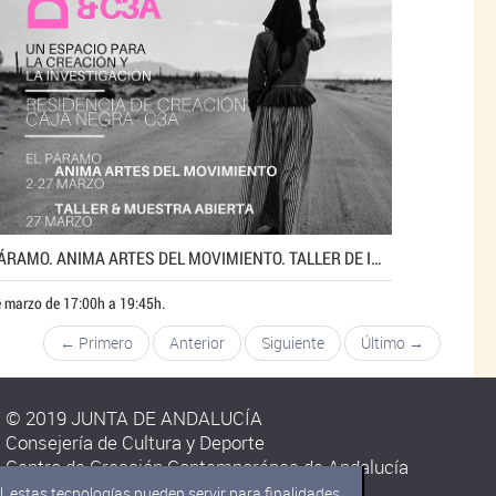
EL PÁRAMO. ANIMA ARTES DEL MOVIMIENTO. TALLER DE IMPROVISACIÓN Y MOVIMIENTO ACROBÁTICO
 marzo de 17:00h a 19:45h.
← Primero
Anterior
Siguiente
Último →
© 2019 JUNTA DE ANDALUCÍA
Consejería de Cultura y Deporte
Centro de Creación Contemporánea de Andalucía
C/ Carmen Olmedo Checa s/n.
, estas tecnologías pueden servir para finalidades