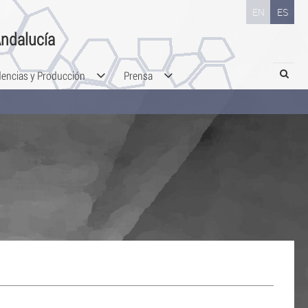
EN
ES
ndalucía
Search
dencias y Producción
Prensa