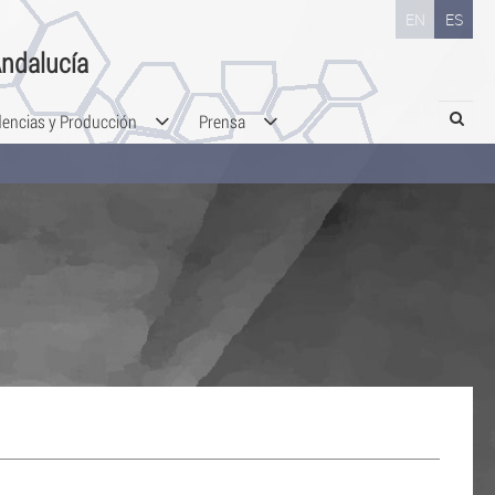
EN
ES
ndalucía
Search
dencias y Producción
Prensa