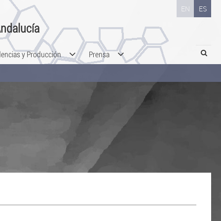
EN
ES
ndalucía
Search
dencias y Producción
Prensa