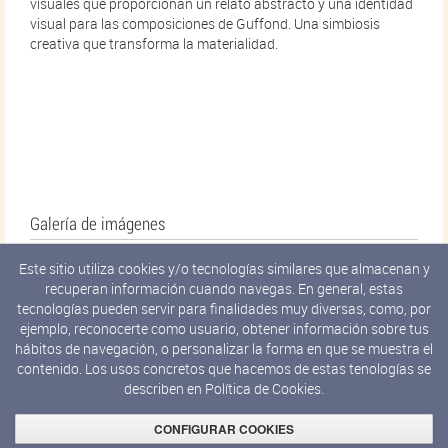
visuales que proporcionan un relato abstracto y una identidad
visual para las composiciones de Guffond. Una simbiosis
creativa que transforma la materialidad.
Galería de imágenes
Este sitio utiliza cookies y/o tecnologías similares que almacenan y
recuperan información cuando navegas. En general, estas
tecnologías pueden servir para finalidades muy diversas, como, por
ejemplo, reconocerte como usuario, obtener información sobre tus
hábitos de navegación, o personalizar la forma en que se muestra el
contenido. Los usos concretos que hacemos de estas tenologías se
describen en
Política de Cookies.
CONFIGURAR COOKIES