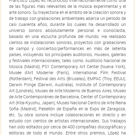
Francisco López es reconocido internacionalmente como una
de las figuras más relevantes de la música experimental y el
arte sonoro. Su trayectoria en el ámbito de la creación sonora y
de trabajo con grabaciones ambientales abarca un período de
casi cuarenta años, durante los cuales ha desarrollado un
universo sonoro absolutamente personal e iconoclasta,
basado en una escucha profunda del mundo. Ha realizado
cientos de instalaciones sonoras, proyectos con grabaciones
de campo y conciertos/performances en más de setenta
países, incluyendo los principales auditorios, museos, galerías
y festivales internacionales, tales como: Auditorio Nacional de
Música (Madrid), PS1 Contemporary Art Center (Nueva York),
Musée d'Art Moderne (París), International Film Festival
(Rotterdam), Festival des Arts (Bruselas), EMPAC (Troy, EEUU),
Darwin Fringe (Darwin, Australia), Institute of Contemporary
Art (Londres), Museo de Arte Moderno de Buenos Aires, Museo
de Arte Contemporáneo de Barcelona, Center of Contemporary
Art (Kita-Kyushu, Japan), Museo Nacional Centro de Arte Reina
Sofia (Madrid), Pabellón de España en la Expo de Zaragoza,
etc. Su obra sonora incluye colaboraciones en directo y en
estudio con cientos de artistas internacionales. Sus trabajos
han sido editados por cerca de 400 compañías discográficas y
editoras de todo el mundo. Entre otros premios, López ha