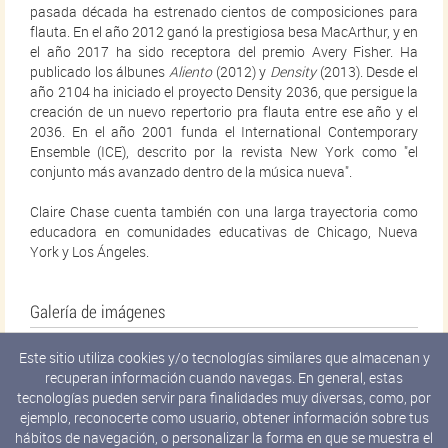
pasada década ha estrenado cientos de composiciones para
flauta. En el año 2012 ganó la prestigiosa besa MacArthur, y en
el año 2017 ha sido receptora del premio Avery Fisher. Ha
publicado los álbunes
Aliento
(2012) y
Density
(2013). Desde el
año 2104 ha iniciado el proyecto Density 2036, que persigue la
creación de un nuevo repertorio pra flauta entre ese año y el
2036. En el año 2001 funda el International Contemporary
Ensemble (ICE), descrito por la revista New York como "el
conjunto más avanzado dentro de la música nueva".
Claire Chase cuenta también con una larga trayectoria como
educadora en comunidades educativas de Chicago, Nueva
York y Los Ángeles.
Galería de imágenes
Este sitio utiliza cookies y/o tecnologías similares que almacenan y
recuperan información cuando navegas. En general, estas
tecnologías pueden servir para finalidades muy diversas, como, por
ejemplo, reconocerte como usuario, obtener información sobre tus
hábitos de navegación, o personalizar la forma en que se muestra el